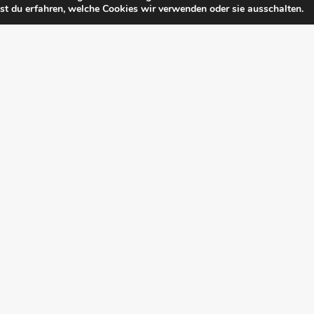
t du erfahren, welche Cookies wir verwenden oder sie ausschalten.
350
m³ Stauvolumen des neuen Versickerungsbeckens
aus Witten an. Sollten Sie Fragen oder Anregungen haben freuen wir