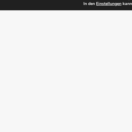
In den
Einstellungen
kanns
80
m² Betriebsweg
EINDRÜCKE DES PROJEKTS
Schauen Sie sich unsere Bildergalerie zum Projekt 